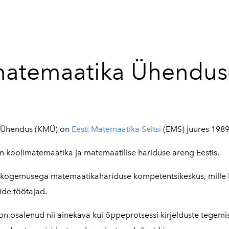
matemaatika Ühendus
 Ühendus (KMÜ) on
Eesti Matemaatika Seltsi
(EMS) juures 1989
 koolimatemaatika ja matemaatilise hariduse areng Eestis.
a kogemusega matemaatikahariduse kompetentsikeskus, mille 
ide töötajad.
n osalenud nii ainekava kui õppeprotsessi kirjelduste tegemi