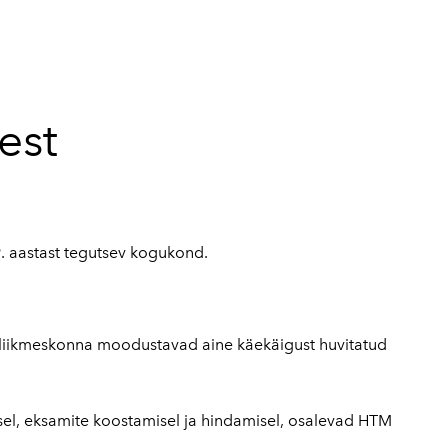
lisati ostukorvi.
Vaata ostukorvi
est
. aastast tegutsev kogukond.
liikmeskonna moodustavad aine käekäigust huvitatud
sel, eksamite koostamisel ja hindamisel, osalevad HTM