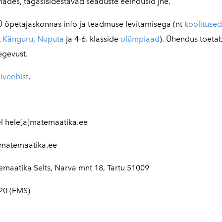
des, tagasisidestavad seaduste eelnõusid jne.
 õpetajaskonnas info ja teadmuse levitamisega (nt
koolitused
t
Känguru
,
Nuputa
ja 4-6. klasside
olümpiaad
). Ühendus toet
egevust.
iveebist
.
el hele[a]matemaatika.ee
a]matemaatika.ee
emaatika Selts, Narva mnt 18, Tartu 51009
20 (EMS)