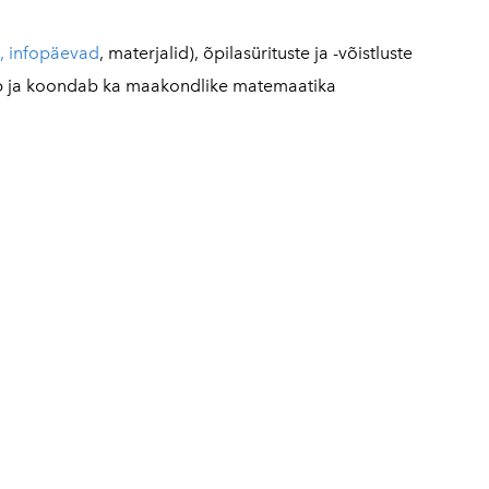
, infopäevad
, materjalid), õpilasürituste ja -võistluste
ab ja koondab ka maakondlike matemaatika