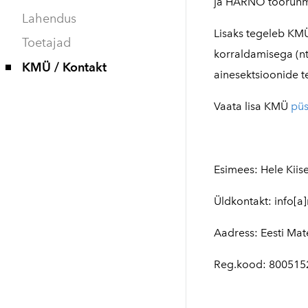
ja HARNO töörühma
Lahendus
Lisaks tegeleb KMÜ
Toetajad
korraldamisega (n
KMÜ / Kontakt
ainesektsioonide t
Vaata lisa KMÜ
püs
Esimees: Hele Kiis
Üldkontakt: info[
Aadress: Eesti Mat
Reg.kood: 800515