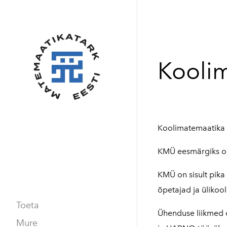
Kooli
Koolimatemaatika
KMÜ eesmärgiks on
KMÜ on sisult pik
õpetajad ja ülikool
Toeta
Ühenduse liikmed o
Mure