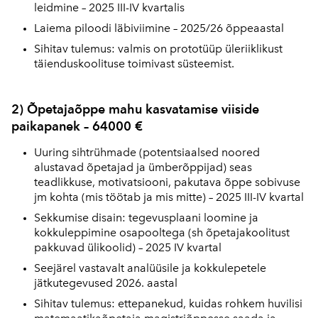
leidmine – 2025 III-IV kvartalis
Laiema piloodi läbiviimine – 2025/26 õppeaastal
Sihitav tulemus: valmis on prototüüp üleriiklikust
täienduskoolituse toimivast süsteemist.
2) Õpetajaõppe mahu kasvatamise viiside
paikapanek – 64000 €
Uuring sihtrühmade (potentsiaalsed noored
alustavad õpetajad ja ümberõppijad) seas
teadlikkuse, motivatsiooni, pakutava õppe sobivuse
jm kohta (mis töötab ja mis mitte) – 2025 III-IV kvartal
Sekkumise disain: tegevusplaani loomine ja
kokkuleppimine osapooltega (sh õpetajakoolitust
pakkuvad ülikoolid) – 2025 IV kvartal
Seejärel vastavalt analüüsile ja kokkulepetele
jätkutegevused 2026. aastal
Sihitav tulemus: ettepanekud, kuidas rohkem huvilisi