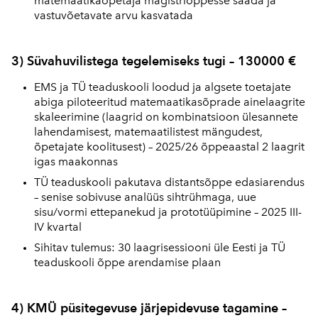
matemaatikaõpetaja magistriõppesse saada ja
vastuvõetavate arvu kasvatada
3) Süvahuvilistega tegelemiseks tugi – 130000 €
EMS ja TÜ teaduskooli loodud ja algsete toetajate
abiga piloteeritud matemaatikasõprade ainelaagrite
skaleerimine (laagrid on kombinatsioon ülesannete
lahendamisest, matemaatilistest mängudest,
õpetajate koolitusest) – 2025/26 õppeaastal 2 laagrit
igas maakonnas
TÜ teaduskooli pakutava distantsõppe edasiarendus
– senise sobivuse analüüs sihtrühmaga, uue
sisu/vormi ettepanekud ja prototüüpimine – 2025 III-
IV kvartal
Sihitav tulemus: 30 laagrisessiooni üle Eesti ja TÜ
teaduskooli õppe arendamise plaan
4) KMÜ püsitegevuse järjepidevuse tagamine –