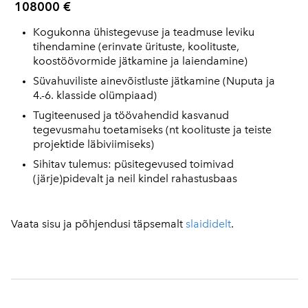
108000 €
Kogukonna ühistegevuse ja teadmuse leviku
tihendamine (erinvate ürituste, koolituste,
koostöövormide jätkamine ja laiendamine)
Süvahuviliste ainevõistluste jätkamine (Nuputa ja
4.-6. klasside olümpiaad)
Tugiteenused ja töövahendid kasvanud
tegevusmahu toetamiseks (nt koolituste ja teiste
projektide läbiviimiseks)
Sihitav tulemus: püsitegevused toimivad
(järje)pidevalt ja neil kindel rahastusbaas
Vaata sisu ja põhjendusi täpsemalt
slaididelt
.