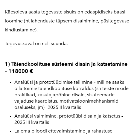
Käesoleva aasta tegevuste sisuks on edaspidiseks baasi
loomine (nt lahenduste täpsem disainimine, püsitegevuse
kindlustamine).
Tegevuskaval on neli suunda.
1) Täiendkoolituse süsteemi disain ja katsetamine
– 118000 €
Analüüsi ja prototüüpimise tellimine – milline saaks
olla toimiv täiendkoolituse korraldus (sh teiste riikide
praktikad, kasutajapõhine disain, sisuteemade
vajaduse kaardistus, motivatsioonimehhanismid
osaluseks, jm) –2025 II kvartalis
Analüüsi valmimine, prototüübi disain ja katsetus –
2025 III kvartalis
Laiema piloodi ettevalmistamine ja rahastuse